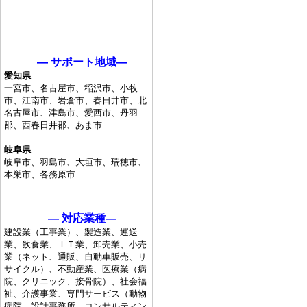
― サポート地域―
愛知県
一宮市、名古屋市、稲沢市、小牧
市、江南市、岩倉市、春日井市、北
名古屋市、津島市、愛西市、丹羽
郡、西春日井郡、あま市
岐阜県
岐阜市、羽島市、大垣市、瑞穂市、
本巣市、各務原市
― 対応業種―
建設業（工事業）、製造業、運送
業、飲食業、ＩＴ業、卸売業、小売
業（ネット、通販、自動車販売、リ
サイクル）、不動産業、医療業（病
院、クリニック、接骨院）、社会福
祉、介護事業、専門サービス（動物
病院、設計事務所、コンサルティン