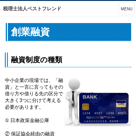
税理士法人ベストフレンド
MENU
創業融資
融資制度の種類
中小企業の現場では、「融
資」と一言に言ってもその
借り方や借りる先の区分で
大きく3つに分けて
考える
必要があります。
① 日本政策金融公庫
② 保証協会経由の融資