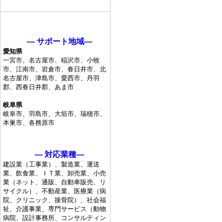
― サポート地域―
愛知県
一宮市、名古屋市、稲沢市、小牧
市、江南市、岩倉市、春日井市、北
名古屋市、津島市、愛西市、丹羽
郡、西春日井郡、あま市
岐阜県
岐阜市、羽島市、大垣市、瑞穂市、
本巣市、各務原市
― 対応業種―
建設業（工事業）、製造業、運送
業、飲食業、ＩＴ業、卸売業、小売
業（ネット、通販、自動車販売、リ
サイクル）、不動産業、医療業（病
院、クリニック、接骨院）、社会福
祉、介護事業、専門サービス（動物
病院、設計事務所、コンサルティン